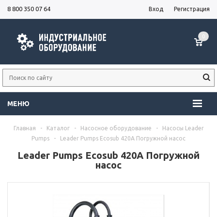
8 800 350 07 64
Вход
Регистрация
0
МЕНЮ
Главная
-
Каталог
-
Насосное оборудование
-
Насосы Leader
Pumps
-
Leader Pumps Ecosub 420A Погружной насос
Leader Pumps Ecosub 420A Погружной
насос