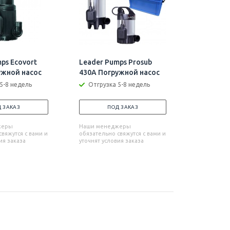
ps Ecovort
Leader Pumps Prosub
Leader P
ужной насос
430A Погружной насос
540A Пог
5-8 недель
Отгрузка 5-8 недель
Отгрузк
 ЗАКАЗ
ПОД ЗАКАЗ
П
жеры
Наши менеджеры
Наши мен
вяжутся с вами и
обязательно свяжутся с вами и
обязательн
ия заказа
уточнят условия заказа
уточнят усл