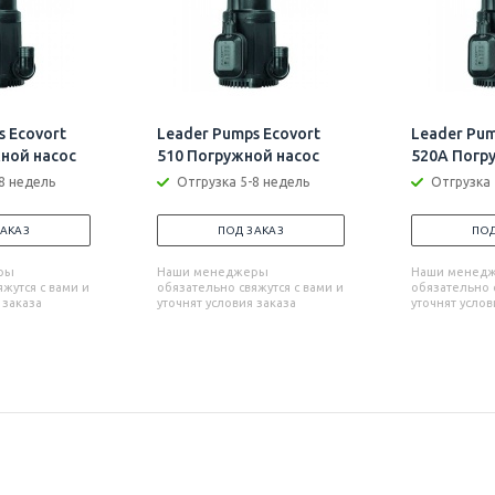
s Ecovort
Leader Pumps Ecovort
Leader Pum
ной насос
510 Погружной насос
520A Погр
8 недель
Отгрузка 5-8 недель
Отгрузка 
ЗАКАЗ
ПОД ЗАКАЗ
ПОД
ры
Наши менеджеры
Наши менед
жутся с вами и
обязательно свяжутся с вами и
обязательно с
 заказа
уточнят условия заказа
уточнят услов