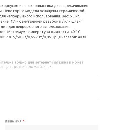
 с корпусом из стеклопластика для перекачивания
оды. Некоторые модели оснащены керамической
ля непрерывного использования. Вес: 6,3 кг.
ние: 1¼ « с внутренней резьбой и / или шланг
ходит для непрерывного использования.
ов. Максимум температура жидкости: 40 ° С.
и: 230 V/50 Hz/0,65 кВт/0,86 Hp. Диапазон: 40 л/
ительна только для интернет-магазина и может
от цен в розничных магазинах
Ваше имя
*