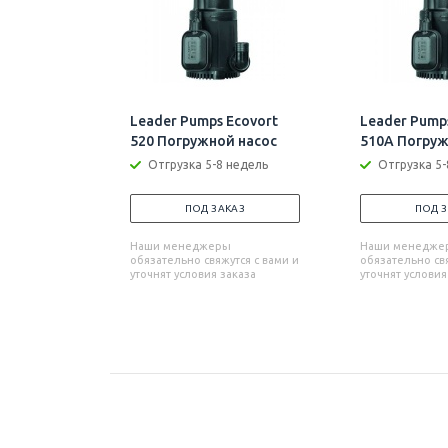
Leader Pumps Ecovort
Leader Pump
520 Погружной насос
510A Погруж
Отгрузка 5-8 недель
Отгрузка 5-
ПОД ЗАКАЗ
ПОД 
Наши менеджеры
Наши менедже
обязательно свяжутся с вами и
обязательно свя
уточнят условия заказа
уточнят условия