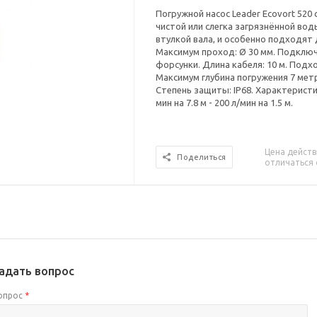
Погружной насос Leader Ecovort 520
чистой или слегка загрязнённой в
втулкой вала, и особенно подходят д
Максимум проход: Ø 30 мм. Подключе
форсунки. Длина кабеля: 10 м. Под
Максимум глубина погружения 7 метр
Степень защиты: IP68. Характеристик
мин на 7.8 м - 200 л/мин на 1.5 м.
Цена действ
Поделиться
отличаться 
адать вопрос
опрос
*