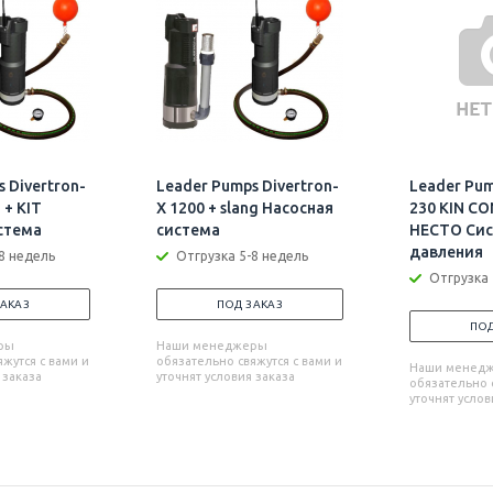
 Divertron-
Leader Pumps Divertron-
Leader Pum
 + KIT
X 1200 + slang Насосная
230 KIN C
стема
система
HECTO Си
давления
8 недель
Отгрузка 5-8 недель
Отгрузка 
ЗАКАЗ
ПОД ЗАКАЗ
ПОД
ры
Наши менеджеры
жутся с вами и
обязательно свяжутся с вами и
Наши менед
 заказа
уточнят условия заказа
обязательно с
уточнят услов