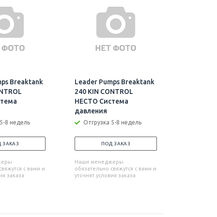
ps Breaktank
Leader Pumps Breaktank
Leader P
ONTROL
240 KIN CONTROL
250 KIN
стема
HECTO Система
HECTO С
давления
давлени
5-8 недель
Отгрузка 5-8 недель
Отгрузк
 ЗАКАЗ
ПОД ЗАКАЗ
П
жеры
Наши менеджеры
Наши мен
вяжутся с вами и
обязательно свяжутся с вами и
обязательн
ия заказа
уточнят условия заказа
уточнят усл