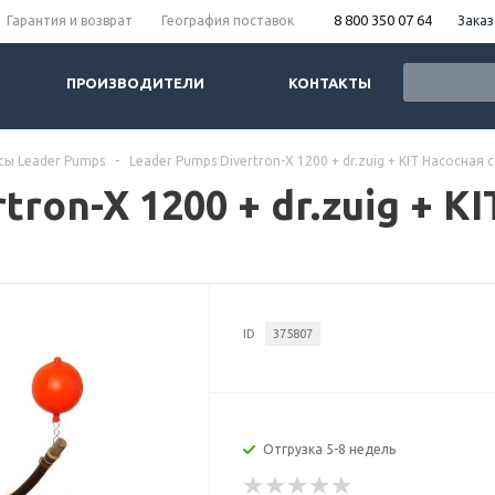
8 800 350 07 64
Заказ
Гарантия и возврат
География поставок
ПРОИЗВОДИТЕЛИ
КОНТАКТЫ
сы Leader Pumps
-
Leader Pumps Divertron-X 1200 + dr.zuig + KIT Насосная 
tron-X 1200 + dr.zuig + K
ID
375807
Отгрузка 5-8 недель