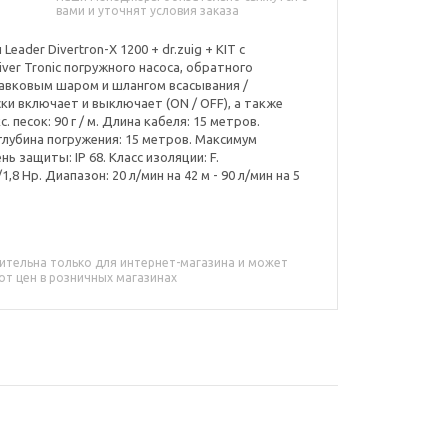
вами и уточнят условия заказа
ader Divertron-X 1200 + dr.zuig + KIT с
ver Tronic погружного насоса, обратного
лавковым шаром и шлангом всасывания /
ки включает и выключает (ON / OFF), а также
 песок: 90 г / м. Длина кабеля: 15 метров.
 глубина погружения: 15 метров. Максимум
ь защиты: IP 68. Класс изоляции: F.
,8 Hp. Диапазон: 20 л/мин на 42 м - 90 л/мин на 5
ительна только для интернет-магазина и может
от цен в розничных магазинах