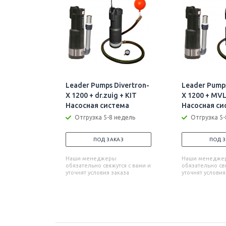
Leader Pumps Divertron-
Leader Pumps
X 1200 + dr.zuig + KIT
X 1200 + MVL
Насосная система
Насосная си
Отгрузка 5-8 недель
Отгрузка 5-
ПОД ЗАКАЗ
ПОД 
Наши менеджеры
Наши менедже
обязательно свяжутся с вами и
обязательно свя
уточнят условия заказа
уточнят условия