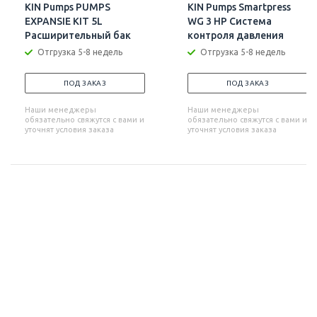
KIN Pumps PUMPS
KIN Pumps Smartpress
EXPANSIE KIT 5L
WG 3 HP Система
Расширительный бак
контроля давления
Отгрузка 5-8 недель
Отгрузка 5-8 недель
ПОД ЗАКАЗ
ПОД ЗАКАЗ
Наши менеджеры
Наши менеджеры
обязательно свяжутся с вами и
обязательно свяжутся с вами и
уточнят условия заказа
уточнят условия заказа