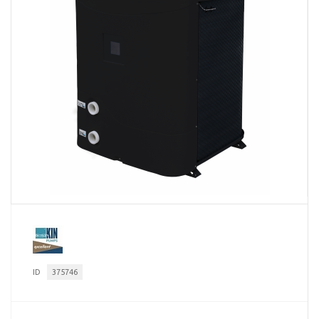
ID
375746