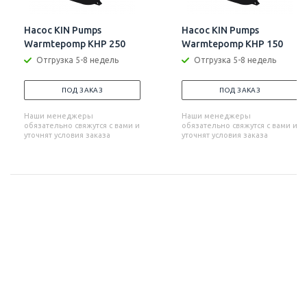
Насос KIN Pumps
Насос KIN Pumps
Warmtepomp KHP 250
Warmtepomp KHP 150
Отгрузка 5-8 недель
Отгрузка 5-8 недель
ПОД ЗАКАЗ
ПОД ЗАКАЗ
Наши менеджеры
Наши менеджеры
обязательно свяжутся с вами и
обязательно свяжутся с вами и
уточнят условия заказа
уточнят условия заказа