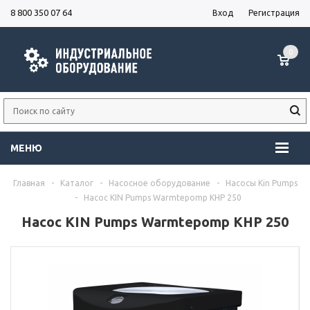
8 800 350 07 64
Вход
Регистрация
0
МЕНЮ
Главная
-
Каталог
-
Насосное оборудование
-
Насосы Kin Pumps
-
Насос KIN Pumps Warmtepomp KHP 250
Насос KIN Pumps Warmtepomp KHP 250