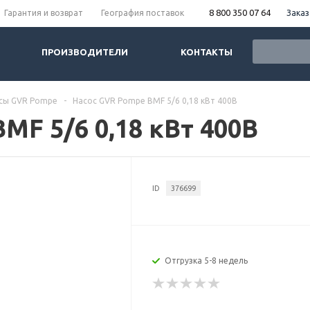
8 800 350 07 64
Заказ
Гарантия и возврат
География поставок
ПРОИЗВОДИТЕЛИ
КОНТАКТЫ
сы GVR Pompe
-
Насос GVR Pompe BMF 5/6 0,18 кВт 400В
MF 5/6 0,18 кВт 400В
ID
376699
Отгрузка 5-8 недель