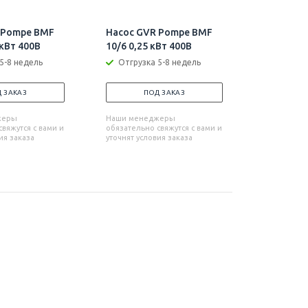
 Pompe BMF
Насос GVR Pompe BMF
Насос G
 кВт 400В
10/6 0,25 кВт 400В
10/6+V 0
5-8 недель
Отгрузка 5-8 недель
Отгрузк
 ЗАКАЗ
ПОД ЗАКАЗ
П
жеры
Наши менеджеры
Наши мен
вяжутся с вами и
обязательно свяжутся с вами и
обязательн
ия заказа
уточнят условия заказа
уточнят усл