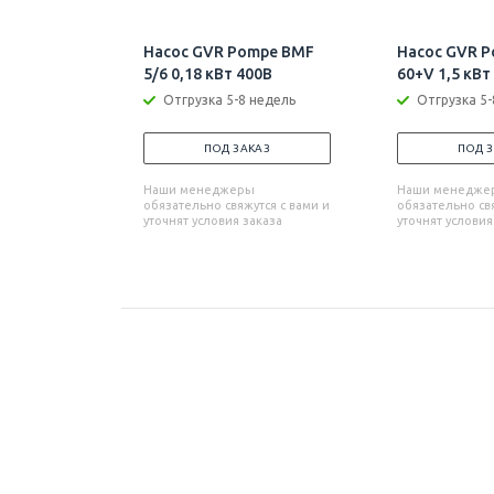
Насос GVR Pompe BMF
Насос GVR P
5/6 0,18 кВт 400В
60+V 1,5 кВт
Отгрузка 5-8 недель
Отгрузка 5-
ПОД ЗАКАЗ
ПОД 
Наши менеджеры
Наши менедже
обязательно свяжутся с вами и
обязательно свя
уточнят условия заказа
уточнят условия