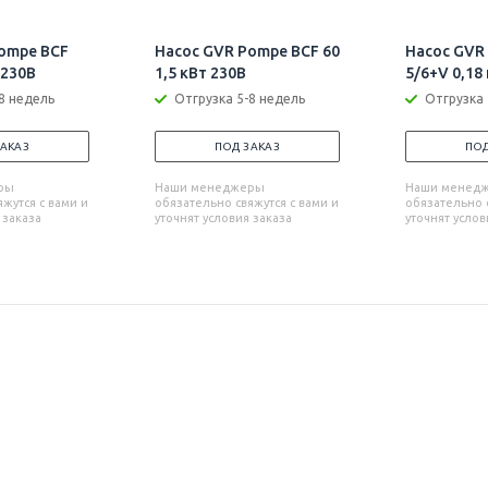
ompe BCF
Насос GVR Pompe BCF 60
Насос GVR
 230В
1,5 кВт 230В
5/6+V 0,18
8 недель
Отгрузка 5-8 недель
Отгрузка 
ЗАКАЗ
ПОД ЗАКАЗ
ПОД
ры
Наши менеджеры
Наши менед
жутся с вами и
обязательно свяжутся с вами и
обязательно с
 заказа
уточнят условия заказа
уточнят услов