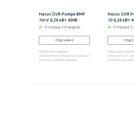
Насос GVR Pompe BMF
Насос GVR 
10+V 0,26 кВт 400В
10 0,26 кВт 
Отгрузка 5-8 недель
Отгрузка 5-
ПОД ЗАКАЗ
ПОД 
Наши менеджеры
Наши менедже
обязательно свяжутся с вами и
обязательно свя
уточнят условия заказа
уточнят условия