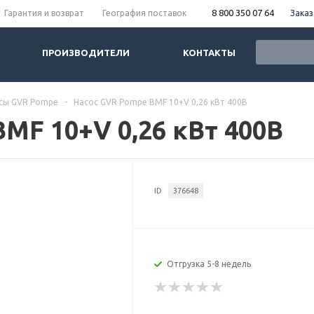
8 800 350 07 64
Заказ
Гарантия и возврат
География поставок
ПРОИЗВОДИТЕЛИ
КОНТАКТЫ
сы GVR Pompe
-
Насос GVR Pompe BMF 10+V 0,26 кВт 400В
MF 10+V 0,26 кВт 400В
ID
376648
Отгрузка 5-8 недель