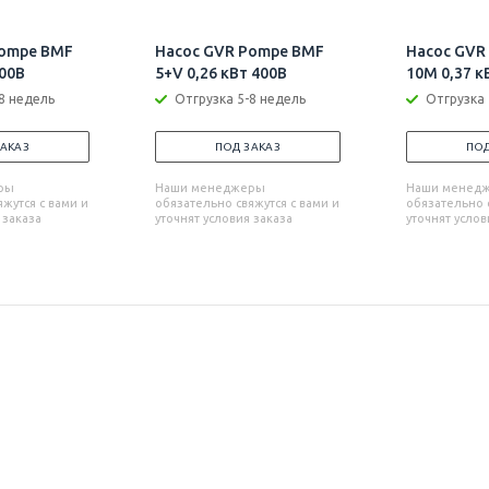
Pompe BMF
Насос GVR Pompe BMF
Насос GVR
400В
5+V 0,26 кВт 400В
10M 0,37 к
8 недель
Отгрузка 5-8 недель
Отгрузка 
ЗАКАЗ
ПОД ЗАКАЗ
ПОД
ры
Наши менеджеры
Наши менед
жутся с вами и
обязательно свяжутся с вами и
обязательно с
 заказа
уточнят условия заказа
уточнят услов