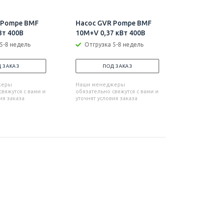
 Pompe BMF
Насос GVR Pompe BMF
Насос G
Вт 400В
10M+V 0,37 кВт 400В
15 0,37 к
5-8 недель
Отгрузка 5-8 недель
Отгрузк
 ЗАКАЗ
ПОД ЗАКАЗ
П
жеры
Наши менеджеры
Наши мен
вяжутся с вами и
обязательно свяжутся с вами и
обязательн
ия заказа
уточнят условия заказа
уточнят усл