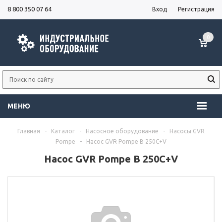
8 800 350 07 64
Вход
Регистрация
0
МЕНЮ
Главная
-
Каталог
-
Насосное оборудование
-
Насосы GVR
Pompe
-
Насос GVR Pompe B 250C+V
Насос GVR Pompe B 250C+V