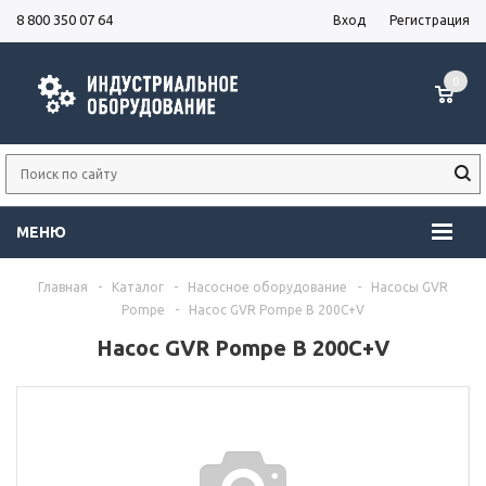
8 800 350 07 64
Вход
Регистрация
0
МЕНЮ
Главная
-
Каталог
-
Насосное оборудование
-
Насосы GVR
Pompe
-
Насос GVR Pompe B 200C+V
Насос GVR Pompe B 200C+V