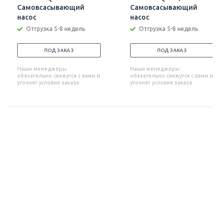
Самовсасывающий
Самовсасывающий
насос
насос
Отгрузка 5-8 недель
Отгрузка 5-8 недель
ПОД ЗАКАЗ
ПОД ЗАКАЗ
Наши менеджеры
Наши менеджеры
обязательно свяжутся с вами и
обязательно свяжутся с вами и
уточнят условия заказа
уточнят условия заказа