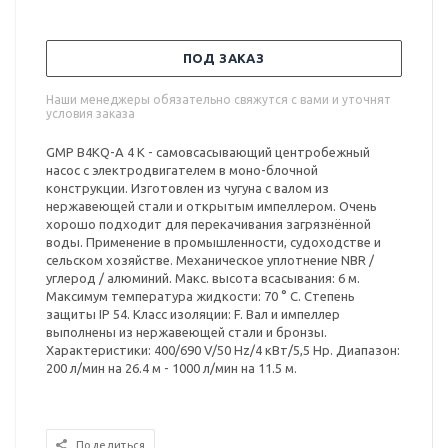
ПОД ЗАКАЗ
Наши менеджеры обязательно свяжутся с вами и уточнят
условия заказа
GMP B4KQ-A 4 K - самовсасывающий центробежный
насос с электродвигателем в моно-блочной
конструкции. Изготовлен из чугуна с валом из
нержавеющей стали и открытым импеллером. Очень
хорошо подходит для перекачивания загрязнённой
воды. Применение в промышленности, судоходстве и
сельском хозяйстве. Механическое уплотнение NBR /
углерод / алюминий. Макс. высота всасывания: 6 м.
Максимум температура жидкости: 70 ° С. Степень
защиты IP 54. Класс изоляции: F. Вал и импеллер
выполнены из нержавеющей стали и бронзы.
Характеристики: 400/690 V/50 Hz/4 кВт/5,5 Hp. Диапазон:
200 л/мин на 26.4 м - 1000 л/мин на 11.5 м.
Поделиться