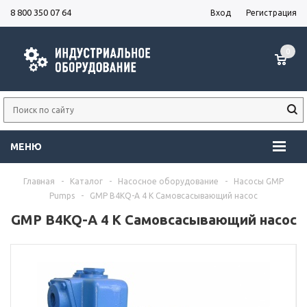
8 800 350 07 64
Вход
Регистрация
0
МЕНЮ
Главная
-
Каталог
-
Насосное оборудование
-
Насосы GMP
Pumps
-
GMP B4KQ-A 4 K Самовсасывающий насос
GMP B4KQ-A 4 K Самовсасывающий насос