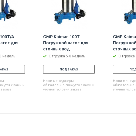
100T/A
GMP Kaiman 100T
GMP Kaima
асос для
Погружной насос для
Погружной
сточных вод
сточных в
8 недель
Отгрузка 5-8 недель
Отгрузка 
ЗАКАЗ
ПОД ЗАКАЗ
ПОД
ры
Наши менеджеры
Наши менед
жутся с вами и
обязательно свяжутся с вами и
обязательно с
 заказа
уточнят условия заказа
уточнят услов