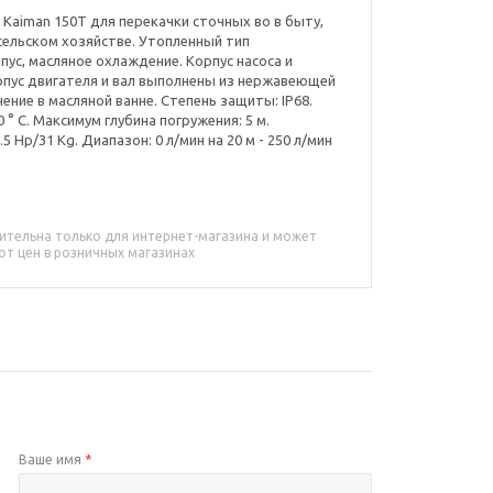
Kaiman 150T для перекачки сточных во в быту,
ельском хозяйстве. Утопленный тип
ус, масляное охлаждение. Корпус насоса и
орпус двигателя и вал выполнены из нержавеющей
ение в масляной ванне. Степень защиты: IP68.
° С. Максимум глубина погружения: 5 м.
5 Hp/31 Kg. Диапазон: 0 л/мин на 20 м - 250 л/мин
ительна только для интернет-магазина и может
от цен в розничных магазинах
Ваше имя
*