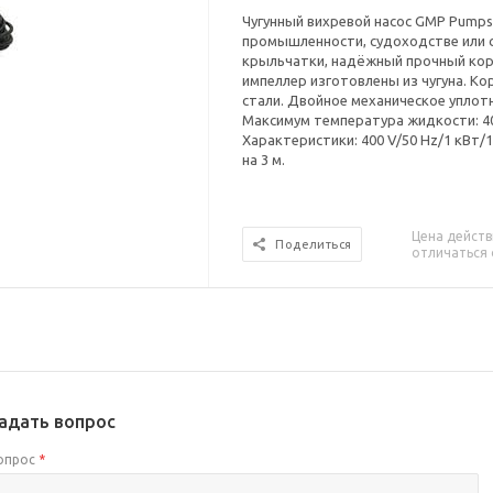
Чугунный вихревой насос GMP Pumps 
промышленности, судоходстве или с
крыльчатки, надёжный прочный корп
импеллер изготовлены из чугуна. К
стали. Двойное механическое уплотн
Максимум температура жидкости: 40 
Характеристики: 400 V/50 Hz/1 кВт/1.
на 3 м.
Цена действ
Поделиться
отличаться 
адать вопрос
опрос
*