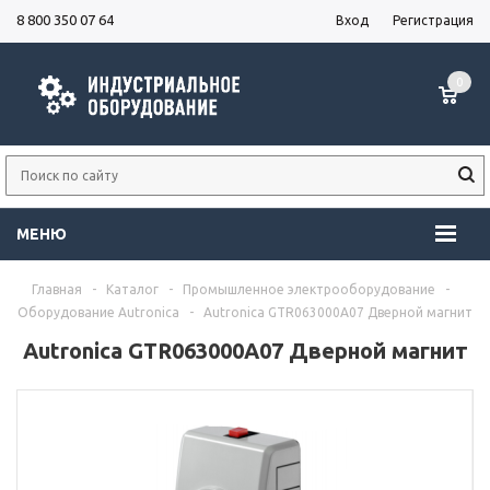
8 800 350 07 64
Вход
Регистрация
0
МЕНЮ
Главная
-
Каталог
-
Промышленное электрооборудование
-
Оборудование Autronica
-
Autronica GTR063000A07 Дверной магнит
Autronica GTR063000A07 Дверной магнит