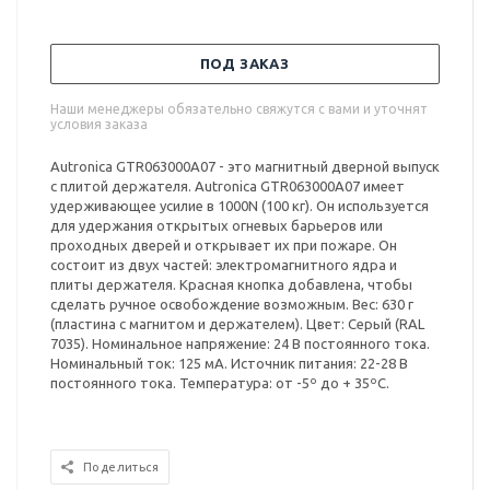
ПОД ЗАКАЗ
Наши менеджеры обязательно свяжутся с вами и уточнят
условия заказа
Autronica GTR063000A07 - это магнитный дверной выпуск
с плитой держателя. Autronica GTR063000A07 имеет
удерживающее усилие в 1000N (100 кг). Он используется
для удержания открытых огневых барьеров или
проходных дверей и открывает их при пожаре. Он
состоит из двух частей: электромагнитного ядра и
плиты держателя. Красная кнопка добавлена, чтобы
сделать ручное освобождение возможным. Вес: 630 г
(пластина с магнитом и держателем). Цвет: Серый (RAL
7035). Номинальное напряжение: 24 В постоянного тока.
Номинальный ток: 125 мА. Источник питания: 22-28 В
постоянного тока. Температура: от -5º до + 35ºC.
Поделиться