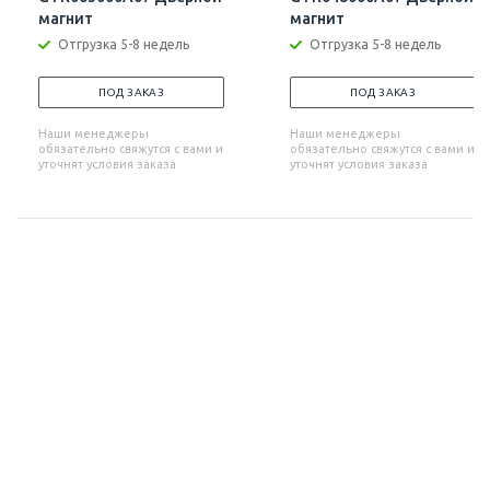
магнит
магнит
Отгрузка 5-8 недель
Отгрузка 5-8 недель
ПОД ЗАКАЗ
ПОД ЗАКАЗ
Наши менеджеры
Наши менеджеры
обязательно свяжутся с вами и
обязательно свяжутся с вами и
уточнят условия заказа
уточнят условия заказа