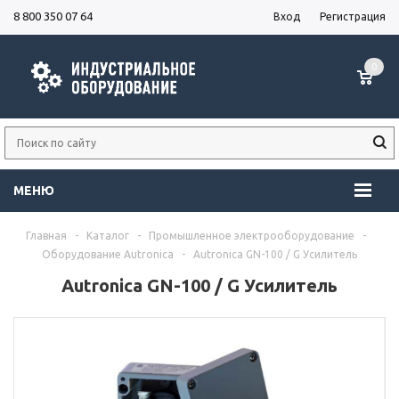
8 800 350 07 64
Вход
Регистрация
0
МЕНЮ
Главная
-
Каталог
-
Промышленное электрооборудование
-
Оборудование Autronica
-
Autronica GN-100 / G Усилитель
Autronica GN-100 / G Усилитель