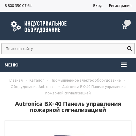
8 800 350 07 64
Вход
Регистрация
0
МЕНЮ
Главная
-
Каталог
-
Промышленное электрооборудование
-
Оборудование Autronica
-
Autronica BX-40 Панель управления
пожарной сигнализацией
Autronica BX-40 Панель управления
пожарной сигнализацией