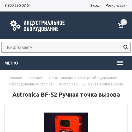
8 800 350 07 64
Вход
Регистрация
0
МЕНЮ
Главная
-
Каталог
-
Промышленное электрооборудование
-
Оборудование Autronica
-
Autronica BF-52 Ручная точка вызова
Autronica BF-52 Ручная точка вызова