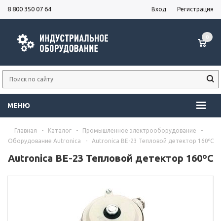
8 800 350 07 64
Вход
Регистрация
0
МЕНЮ
Главная
-
Каталог
-
Промышленное электрооборудование
-
Оборудование Autronica
-
Autronica BE-23 Тепловой детектор 160ºC
Autronica BE-23 Тепловой детектор 160ºC