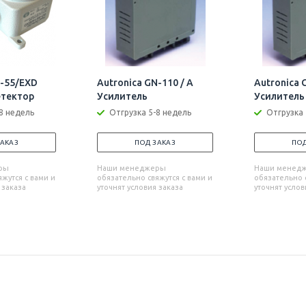
D-55/EXD
Autronica GN-110 / А
Autronica 
етектор
Усилитель
Усилитель
8 недель
Отгрузка 5-8 недель
Отгрузка 
ЗАКАЗ
ПОД ЗАКАЗ
ПОД
ры
Наши менеджеры
Наши менед
жутся с вами и
обязательно свяжутся с вами и
обязательно с
 заказа
уточнят условия заказа
уточнят услов