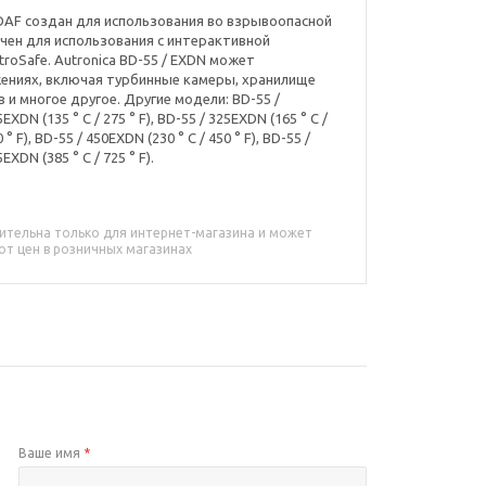
AF создан для использования во взрывоопасной
начен для использования с интерактивной
roSafe. Autronica BD-55 / EXDN может
жениях, включая турбинные камеры, хранилище
и многое другое. Другие модели: BD-55 /
5EXDN (135 ° C / 275 ° F), BD-55 / 325EXDN (165 ° C /
 ° F), BD-55 / 450EXDN (230 ° C / 450 ° F), BD-55 /
5EXDN (385 ° C / 725 ° F).
ительна только для интернет-магазина и может
от цен в розничных магазинах
Ваше имя
*