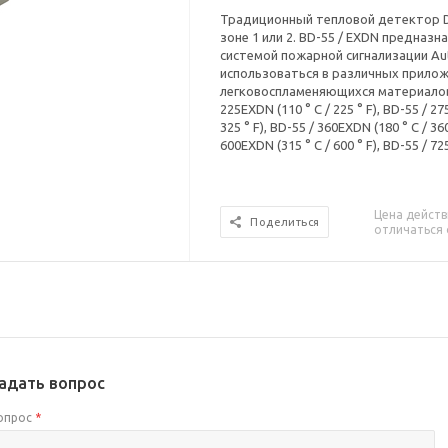
Традиционный тепловой детектор D
зоне 1 или 2. BD-55 / EXDN предназ
системой пожарной сигнализации Aut
использоваться в различных прило
легковоспламеняющихся материалов 
225EXDN (110 ° C / 225 ° F), BD-55 / 27
325 ° F), BD-55 / 360EXDN (180 ° C / 360
600EXDN (315 ° C / 600 ° F), BD-55 / 72
Цена действ
Поделиться
отличаться 
адать вопрос
опрос
*