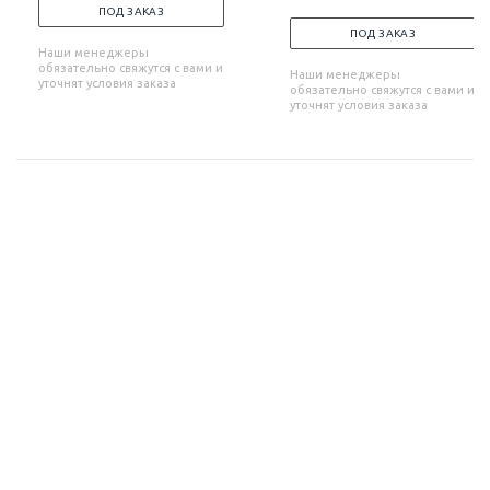
ПОД ЗАКАЗ
ПОД ЗАКАЗ
Наши менеджеры
обязательно свяжутся с вами и
Наши менеджеры
уточнят условия заказа
обязательно свяжутся с вами и
уточнят условия заказа