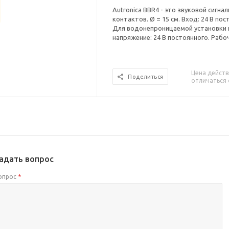
Autronica BBR4 - это звуковой сигн
контактов. Ø = 15 см. Вход: 24 В по
Для водонепроницаемой установки на 
напряжение: 24 В постоянного. Рабоча
Цена действ
Поделиться
отличаться 
адать вопрос
опрос
*