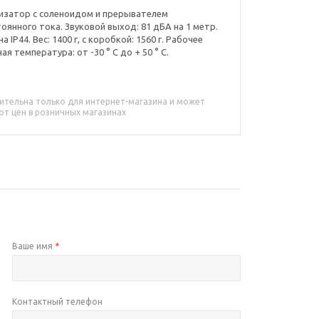
ализатор с соленоидом и прерывателем
стоянного тока. Звуковой выход: 81 дБА на 1 метр.
IP44. Вес: 1400 г, с коробкой: 1560 г. Рабочее
я температура: от -30 ° С до + 50 ° С.
ительна только для интернет-магазина и может
от цен в розничных магазинах
Ваше имя
*
Контактный телефон