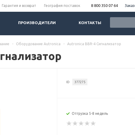
8 800 350 07 64
Заказ
Гарантия и возврат
География поставок
ПРОИЗВОДИТЕЛИ
КОНТАКТЫ
вание
-
Оборудование Autronica
-
Autronica BBR-4 Сигнализатор
игнализатор
ID
377275
Отгрузка 5-8 недель