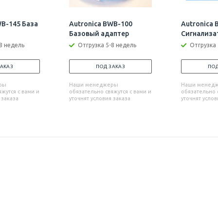
WB-145 База
Autronica BWB-100
Autronica 
Базовый адаптер
Сигнализа
8 недель
Отгрузка 5-8 недель
Отгрузка 
ЗАКАЗ
ПОД ЗАКАЗ
ПОД
ры
Наши менеджеры
Наши менед
жутся с вами и
обязательно свяжутся с вами и
обязательно с
 заказа
уточнят условия заказа
уточнят услов