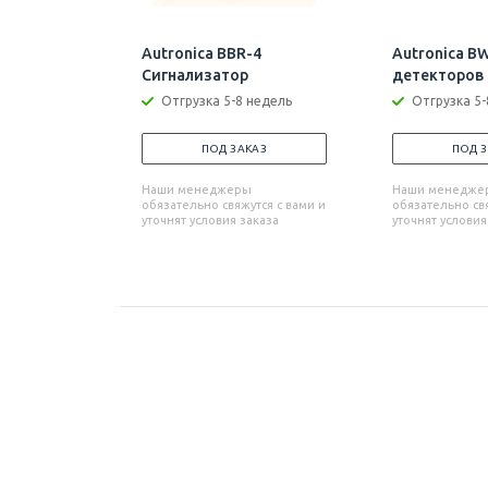
Autronica BBR-4
Autronica B
Сигнализатор
детекторов
Отгрузка 5-8 недель
Отгрузка 5-
ПОД ЗАКАЗ
ПОД 
Наши менеджеры
Наши менедже
обязательно свяжутся с вами и
обязательно свя
уточнят условия заказа
уточнят условия