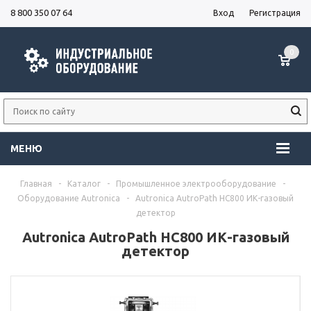
8 800 350 07 64
Вход
Регистрация
0
МЕНЮ
Главная
-
Каталог
-
Промышленное электрооборудование
-
Оборудование Autronica
-
Autronica AutroPath HC800 ИК-газовый
детектор
Autronica AutroPath HC800 ИК-газовый
детектор