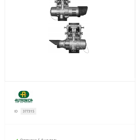
ID
377315