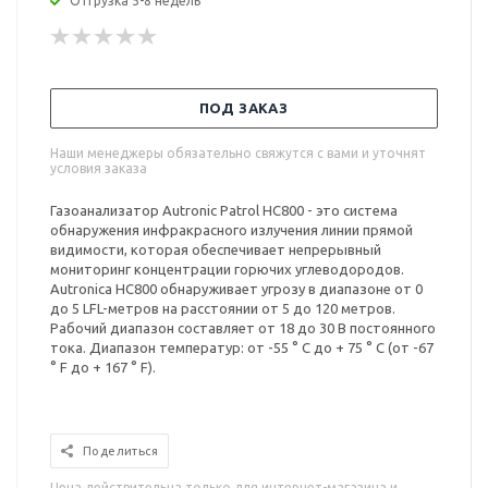
Отгрузка 5-8 недель
ПОД ЗАКАЗ
Наши менеджеры обязательно свяжутся с вами и уточнят
условия заказа
Газоанализатор Autronic Patrol HC800 - это система
обнаружения инфракрасного излучения линии прямой
видимости, которая обеспечивает непрерывный
мониторинг концентрации горючих углеводородов.
Autronica HC800 обнаруживает угрозу в диапазоне от 0
до 5 LFL-метров на расстоянии от 5 до 120 метров.
Рабочий диапазон составляет от 18 до 30 В постоянного
тока. Диапазон температур: от -55 ° C до + 75 ° C (от -67
° F до + 167 ° F).
Поделиться
Цена действительна только для интернет-магазина и