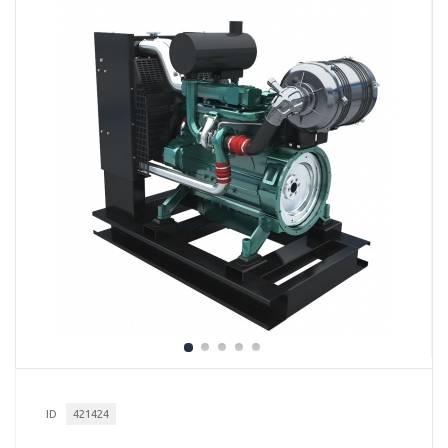
ID
421424