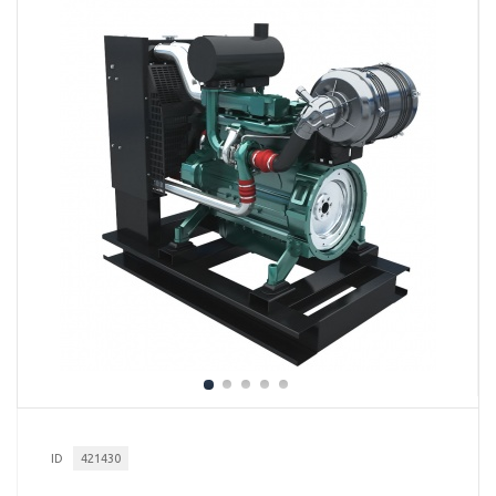
ID
421430