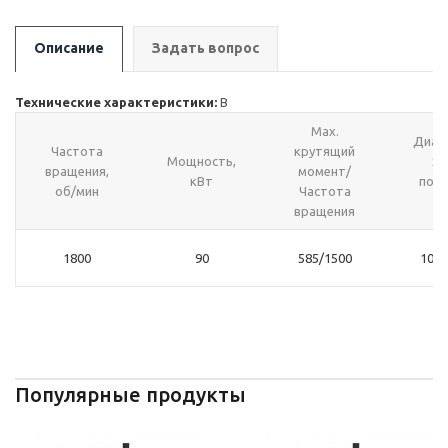
Описание
Задать вопрос
Технические характеристики:
В
Max.
Диам
Частота
крутящий
Мощность,
хо
вращения,
момент/
кВт
порш
об/мин
Частота
м
вращения
1800
90
585/1500
105x
Популярные продукты