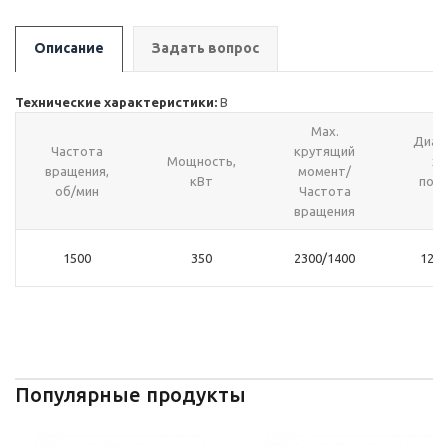
Описание
Задать вопрос
Технические характеристики:
В
Max.
Диам
Частота
крутящий
Мощность,
хо
вращения,
момент/
кВт
порш
об/мин
Частота
м
вращения
1500
350
2300/1400
127x
Популярные продукты