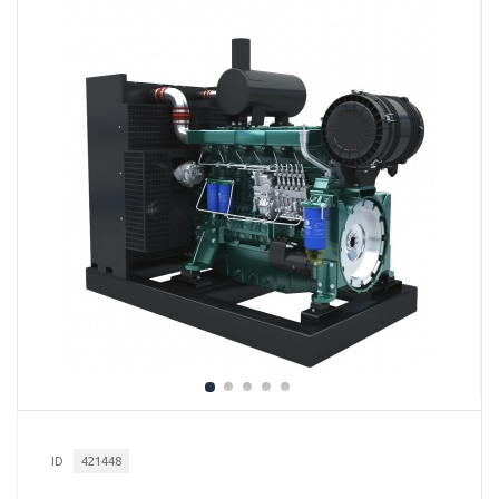
ID
421448