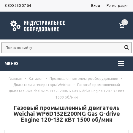
8 800 350 07 64
Вход
Регистрация
0
МЕНЮ
Главная
-
Каталог
-
Промышленное электрооборудование
-
Двигатели и генераторы Weichai
-
Газовый промышленный
двигатель Weichai WP6D132E200NG Gas G-drive Engine 120-132 кВт
1500 об/мин
Газовый промышленный двигатель
Weichai WP6D132E200NG Gas G-drive
Engine 120-132 кВт 1500 об/мин