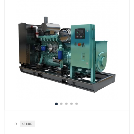
ID
421482