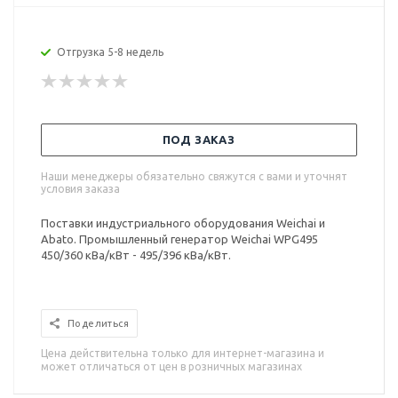
Отгрузка 5-8 недель
ПОД ЗАКАЗ
Наши менеджеры обязательно свяжутся с вами и уточнят
условия заказа
Поставки индустриального оборудования Weichai и
Abato. Промышленный генератор Weichai WPG495
450/360 кВа/кВт - 495/396 кВа/кВт.
Поделиться
Цена действительна только для интернет-магазина и
может отличаться от цен в розничных магазинах