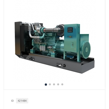
ID
421484