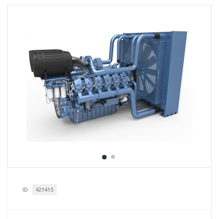
ID
421415