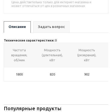
Цена действительна только для интернет-магазина и
может отличаться от цен в розничных магазинах
Описание
Задать вопрос
Технические характеристики:
В
Частота
Мощность
Мощность
вращения,
(длительная),
(резервная),
об/мин
кВт
кВт
1800
820
902
Популярные продукты