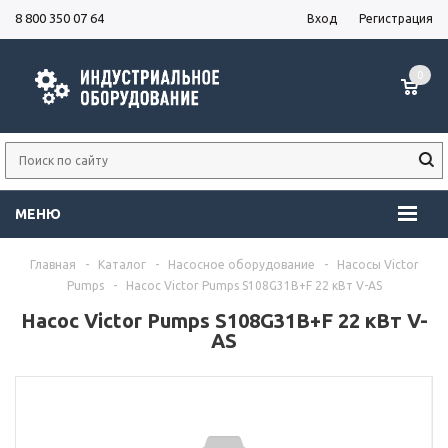
8 800 350 07 64
Вход
Регистрация
0
МЕНЮ
Главная
-
Каталог
-
Насосное оборудование
-
Насосы Victor
Pumps
-
Насос Victor Pumps S108G31B+F 22 кВт V-AS
Насос Victor Pumps S108G31B+F 22 кВт V-
AS