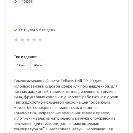
ID
408359
Отгрузка 5-8 недель
Тип изделия:
14мм
20мм
Самовсасывающий насос Tellarini Drill TR-20 для
использования в судовой сфере или промышленной, для
чистых жидкостей, газойли, воды, дизельного топлива,
вина, фруктовых соков и т.д. Может работать от дрели.
Тип: жидкостно-кольцевой насос, не центробежный,
может быть закрыт не полностью, открытая
крыльчатка, направление вращения: левое и правое,
уплотнения вала: из нитрильного каучука с пружиной из
нержавеющей стали, жидкости: максимальная
температура 90° С. Материала: латунь, нержавеющая