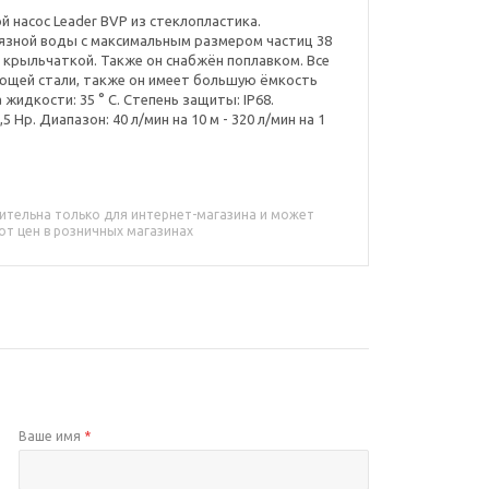
насос Leader BVP из стеклопластика.
рязной воды с максимальным размером частиц 38
крыльчаткой. Также он снабжён поплавком. Все
щей стали, также он имеет большую ёмкость
 жидкости: 35 ° C. Степень защиты: IP68.
5 Hp. Диапазон: 40 л/мин на 10 м - 320 л/мин на 1
ительна только для интернет-магазина и может
от цен в розничных магазинах
Ваше имя
*