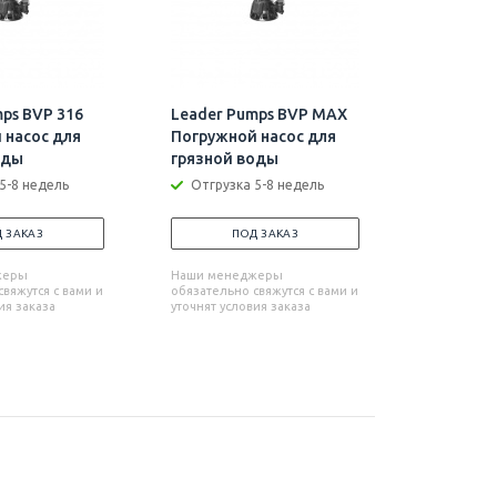
ps BVP 316
Leader Pumps BVP MAX
Leader P
 насос для
Погружной насос для
750 Погр
оды
грязной воды
Отгрузк
5-8 недель
Отгрузка 5-8 недель
П
 ЗАКАЗ
ПОД ЗАКАЗ
Наши мен
обязательн
жеры
Наши менеджеры
уточнят усл
вяжутся с вами и
обязательно свяжутся с вами и
ия заказа
уточнят условия заказа