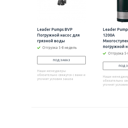
Leader Pumps BVP
Leader Pumps
Погружной насос для
1200A
грязной воды
Многоступе
погружной н
Отгрузка 5-8 недель
Отгрузка 5-
ПОД ЗАКАЗ
ПОД 
Наши менеджеры
обязательно свяжутся с вами и
Наши менедже
уточнят условия заказа
обязательно свя
уточнят условия