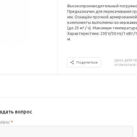
Высокопроизводительный погружной 
Предназначен для перекачивания г
мм. Оснащён прочной армированной 
компоненты выполнены из нержавею
(до 25 м³ / ч). Максимум температура
Характеристики: 230 V/50 Hz/1 кВт/1,
м.
Цена действ
Поделиться
отличаться 
адать вопрос
опрос
*