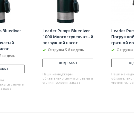
 Bluediver
Leader Pumps Bluediver
Leader Pum
1000 Многоступенчатый
Погружной
нчатый
погружной насос
грязной в
асос
Отгрузка 5-8 недель
Отгрузка 
8 недель
ПОД ЗАКАЗ
ПОД
ЗАКАЗ
Наши менеджеры
Наши менед
обязательно свяжутся с вами и
обязательно с
ры
уточнят условия заказа
уточнят услов
жутся с вами и
 заказа