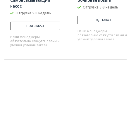
Самовсасывающий
Бочковая помпа
насос
Отгрузка 5-8 недель
Отгрузка 5-8 недель
ПОД ЗАКАЗ
ПОД ЗАКАЗ
Наши менеджеры
обязательно свяжутся с вами и
Наши менеджеры
уточнят условия заказа
обязательно свяжутся с вами и
уточнят условия заказа