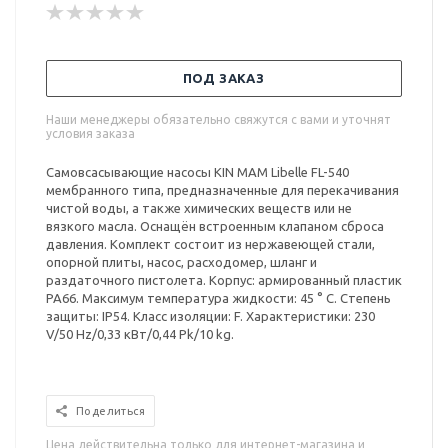
ПОД ЗАКАЗ
Наши менеджеры обязательно свяжутся с вами и уточнят
условия заказа
Самовсасывающие насосы KIN MAM Libelle FL-540
мембранного типа, предназначенные для перекачивания
чистой воды, а также химических веществ или не
вязкого масла. Оснащён встроенным клапаном сброса
давления. Комплект состоит из нержавеющей стали,
опорной плиты, насос, расходомер, шланг и
раздаточного пистолета. Корпус: армированный пластик
PA66. Максимум температура жидкости: 45 ° C. Степень
защиты: IP54. Класс изоляции: F. Характеристики: 230
V/50 Hz/0,33 кВт/0,44 Pk/10 kg.
Поделиться
Цена действительна только для интернет-магазина и