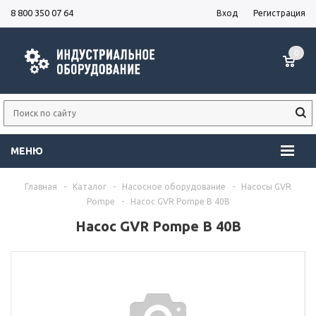
8 800 350 07 64
Вход
Регистрация
0
МЕНЮ
Главная
-
Каталог
-
Насосное оборудование
-
Насосы GVR
Pompe
-
Насос GVR Pompe B 40B
Насос GVR Pompe B 40B