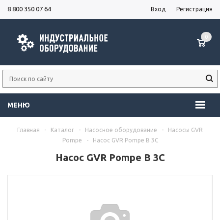
8 800 350 07 64
Вход
Регистрация
0
МЕНЮ
Главная
-
Каталог
-
Насосное оборудование
-
Насосы GVR
Pompe
-
Насос GVR Pompe B 3C
Насос GVR Pompe B 3C