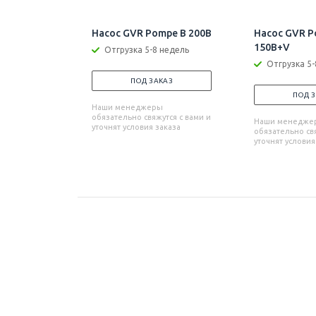
Насос GVR Pompe B 200B
Насос GVR P
150B+V
Отгрузка 5-8 недель
Отгрузка 5-
ПОД ЗАКАЗ
ПОД 
Наши менеджеры
обязательно свяжутся с вами и
Наши менедже
уточнят условия заказа
обязательно свя
уточнят условия