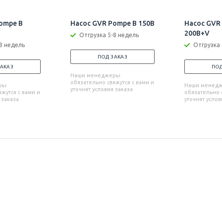
ompe B
Насос GVR Pompe B 150B
Насос GVR
200B+V
Отгрузка 5-8 недель
8 недель
Отгрузка 
ПОД ЗАКАЗ
ЗАКАЗ
ПОД
Наши менеджеры
обязательно свяжутся с вами и
ры
Наши менед
уточнят условия заказа
жутся с вами и
обязательно с
 заказа
уточнят услов