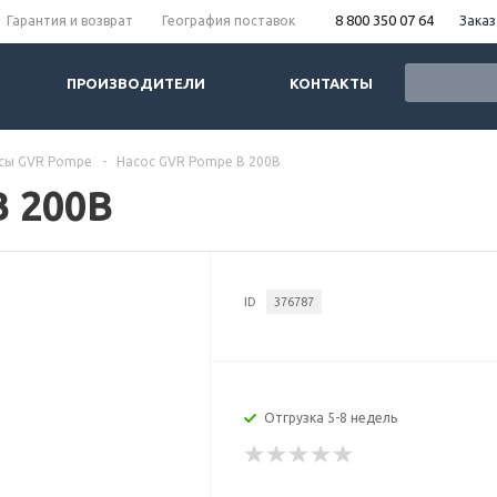
8 800 350 07 64
Заказ
Гарантия и возврат
География поставок
ПРОИЗВОДИТЕЛИ
КОНТАКТЫ
сы GVR Pompe
-
Насос GVR Pompe B 200B
B 200B
ID
376787
Отгрузка 5-8 недель