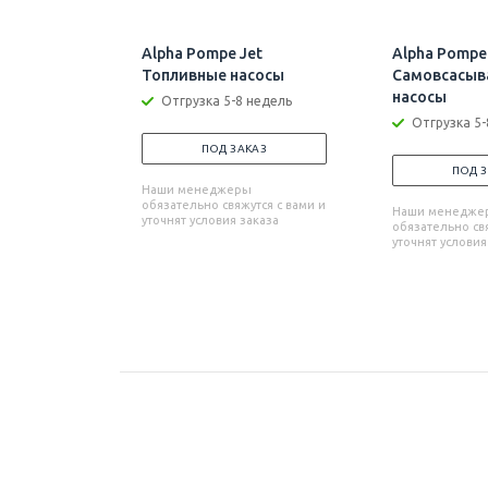
Alpha Pompe Jet
Alpha Pompe
Топливные насосы
Самовсасы
насосы
Отгрузка 5-8 недель
Отгрузка 5-
ПОД ЗАКАЗ
ПОД 
Наши менеджеры
обязательно свяжутся с вами и
Наши менедже
уточнят условия заказа
обязательно свя
уточнят условия