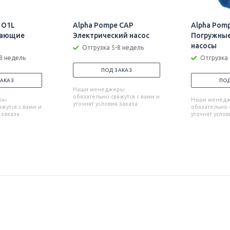
 O1L
Alpha Pompe CAP
Alpha Pom
вающие
Электрический насос
Погружны
насосы
Отгрузка 5-8 недель
8 недель
Отгрузка 
ПОД ЗАКАЗ
ЗАКАЗ
ПОД
Наши менеджеры
обязательно свяжутся с вами и
ры
Наши менед
уточнят условия заказа
жутся с вами и
обязательно с
 заказа
уточнят услов