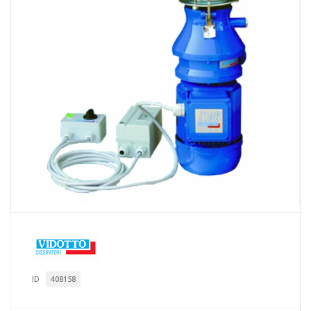
ID
408158