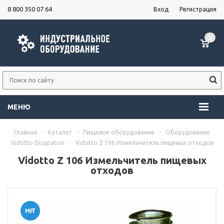
8 800 350 07 64
Вход
Регистрация
0
МЕНЮ
Главная
-
Каталог
-
Пищевое оборудование
-
Оборудование
Vidotto Dissipatori
-
Vidotto Z 106 Измельчитель пищевых отходов
Vidotto Z 106 Измельчитель пищевых
отходов