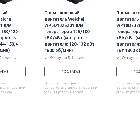
ный
Промышленный
Промышле
eichai
двигатель Weichai
двигатель 
1 для
WP6D132E201 для
WP10D238E
 150/120
генераторов 125/100
генератор
ощность
кВА/кВт (мощность
кВА/кВт (
44-158,4
двигателя: 120-132 кВт
двигателя:
/мин)
1800 об/мин)
кВт 1800 о
8 недель
Отгрузка 5-8 недель
Отгрузка 
ЗАКАЗ
ПОД ЗАКАЗ
ПОД
ры
Наши менеджеры
Наши менед
жутся с вами и
обязательно свяжутся с вами и
обязательно с
 заказа
уточнят условия заказа
уточнят услов