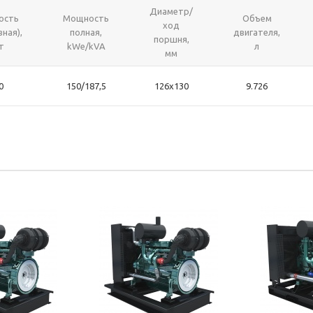
Диаметр/
ость
Мощность
Объем
ход
вная),
полная,
двигателя,
поршня,
т
kWe/kVA
л
мм
0
150/187,5
126x130
9.726