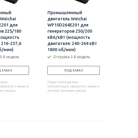
нный
Промышленный
Промыш
Weichai
двигатель Weichai
двигател
201 для
WP10D264E201 для
WP12D31
ов 225/180
генераторов 250/200
генерато
мощность
кВА/кВт (мощность
кВА/кВт
 216-237,6
двигателя: 240-264 кВт
двигател
б/мин)
1800 об/мин)
кВт 1800
5-8 недель
Отгрузка 5-8 недель
Отгрузк
 ЗАКАЗ
ПОД ЗАКАЗ
П
жеры
Наши менеджеры
Наши мен
вяжутся с вами и
обязательно свяжутся с вами и
обязательн
ия заказа
уточнят условия заказа
уточнят усл