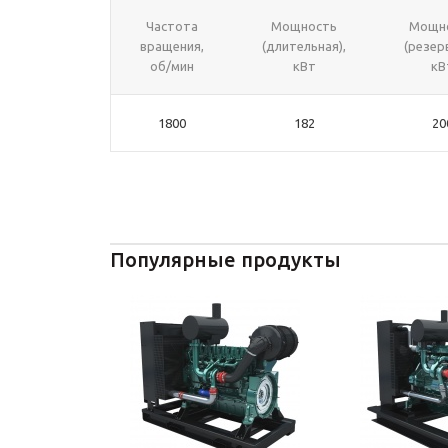
Частота
Мощность
Мощн
вращения,
(длительная),
(резер
об/мин
кВт
кВ
1800
182
20
Популярные продукты