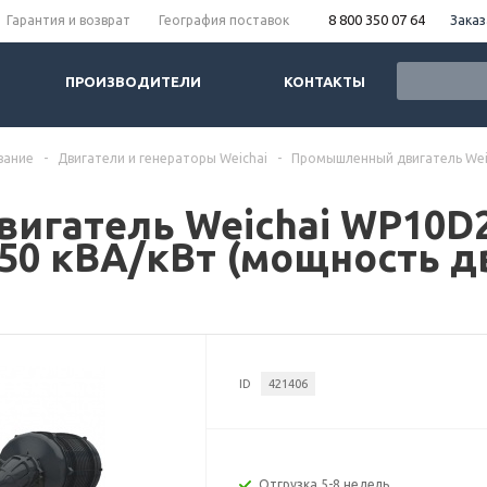
8 800 350 07 64
Заказ
Гарантия и возврат
География поставок
ПРОИЗВОДИТЕЛИ
КОНТАКТЫ
вание
-
Двигатели и генераторы Weichai
-
Промышленный двигатель Wei
игатель Weichai WP10D2
50 кВА/кВт (мощность дв
ID
421406
Отгрузка 5-8 недель