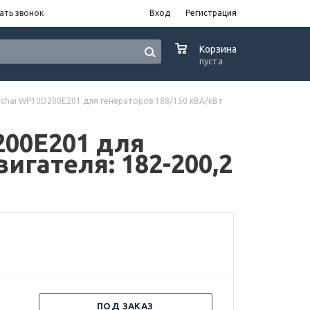
ать звонок
Вход
Регистрация
0
Корзина
пуста
chai WP10D200E201 для генераторов 188/150 кВА/кВт
00E201 для
игателя: 182-200,2
ПОД ЗАКАЗ