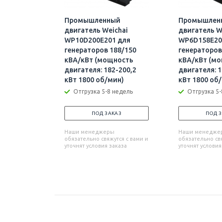
Промышленный
Промышлен
двигатель Weichai
двигатель W
WP10D200E201 для
WP6D158E20
генераторов 188/150
генераторов
кВА/кВт (мощность
кВА/кВт (м
двигателя: 182-200,2
двигателя: 1
кВт 1800 об/мин)
кВт 1800 об
Отгрузка 5-8 недель
Отгрузка 5-
ПОД ЗАКАЗ
ПОД 
Наши менеджеры
Наши менедже
обязательно свяжутся с вами и
обязательно свя
уточнят условия заказа
уточнят условия