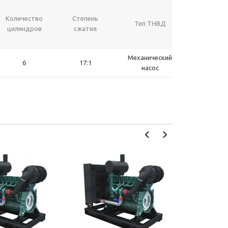
Количество
Степень
Тип ТНВД
Разме
цилиндров
сжатия
Механический
6
17:1
2088x10
насос