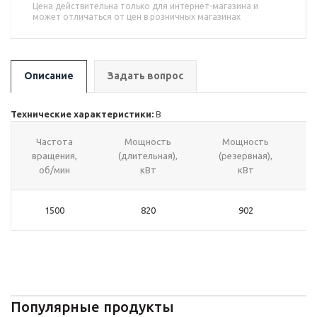
Цена действительна только для интернет-магазина и
может отличаться от цен в розничных магазинах
Описание
Задать вопрос
Технические характеристики:
В
Частота
Мощность
Мощность
вращения,
(длительная),
(резервная),
об/мин
кВт
кВт
1500
820
902
Популярные продукты