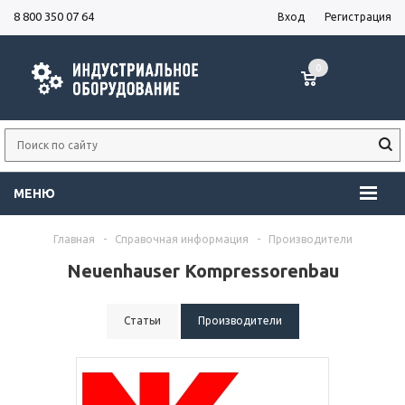
8 800 350 07 64
Вход
Регистрация
0
МЕНЮ
Главная
-
Справочная информация
-
Производители
Neuenhauser Kompressorenbau
Статьи
Производители