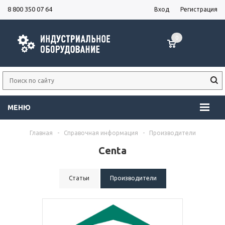
8 800 350 07 64
Вход
Регистрация
0
МЕНЮ
Главная
-
Справочная информация
-
Производители
Centa
Статьи
Производители