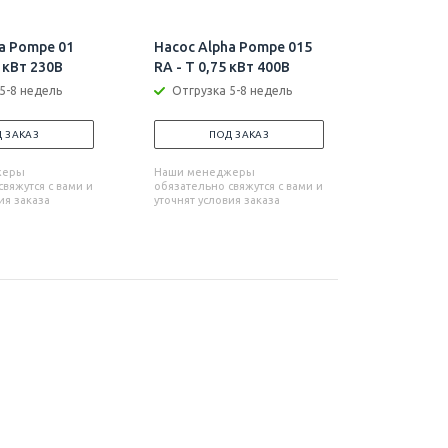
a Pompe 01
Насос Alpha Pompe 015
Насос Al
4 кВт 230В
RA - T 0,75 кВт 400В
RA - M 0,
5-8 недель
Отгрузка 5-8 недель
Отгрузк
 ЗАКАЗ
ПОД ЗАКАЗ
П
жеры
Наши менеджеры
Наши мен
вяжутся с вами и
обязательно свяжутся с вами и
обязательн
ия заказа
уточнят условия заказа
уточнят усл