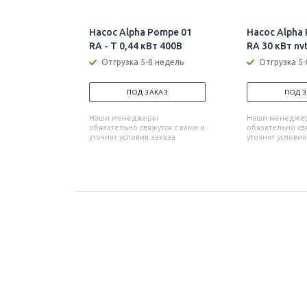
Насос Alpha Pompe 01
Насос Alpha
RA - T 0,44 кВт 400В
RA 30 кВт nv
Отгрузка 5-8 недель
Отгрузка 5-
ПОД ЗАКАЗ
ПОД 
Наши менеджеры
Наши менедже
обязательно свяжутся с вами и
обязательно свя
уточнят условия заказа
уточнят условия