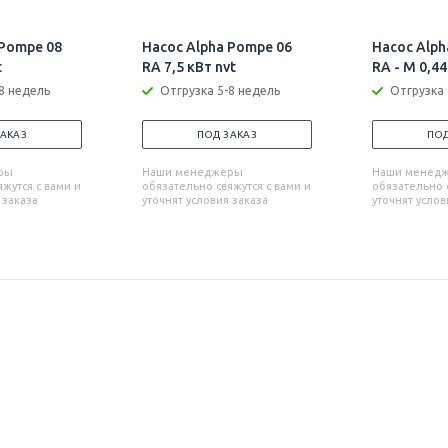
 Pompe 08
Насос Alpha Pompe 06
Насос Alph
t
RA 7,5 кВт nvt
RA - M 0,4
8 недель
Отгрузка 5-8 недель
Отгрузка 
ЗАКАЗ
ПОД ЗАКАЗ
ПОД
ры
Наши менеджеры
Наши менед
жутся с вами и
обязательно свяжутся с вами и
обязательно с
 заказа
уточнят условия заказа
уточнят услов