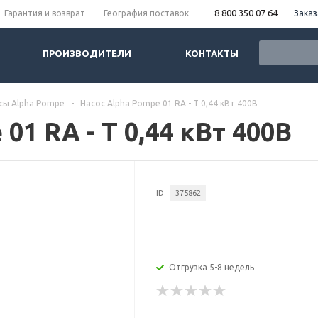
8 800 350 07 64
Заказ
Гарантия и возврат
География поставок
ПРОИЗВОДИТЕЛИ
КОНТАКТЫ
сы Alpha Pompe
-
Насос Alpha Pompe 01 RA - T 0,44 кВт 400В
01 RA - T 0,44 кВт 400В
ID
375862
Отгрузка 5-8 недель