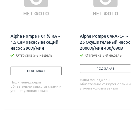
Alpha Pompe F 01 ½ RA -
Alpha Pompe 04RA-C-T-
1.5 Самовсасывающий
25 Осушительный насос
насос 290 л/мин
2000 л/мин 400/690В
Отгрузка 5-8 недель
Отгрузка 5-8 недель
ПОД ЗАКАЗ
ПОД ЗАКАЗ
Наши менеджеры
Наши менеджеры
обязательно свяжутся с вами и
обязательно свяжутся с вами и
уточнят условия заказа
уточнят условия заказа