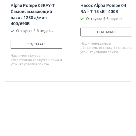
Alpha Pompe 03RAY-T
Насос Alpha Pompe 04
Самовсасывающий
RA - T 15 кВт 400В
насос 1250 л/мин
Отгрузка 5-8 недель
400/690В
Отгрузка 5-8 недель
ПОД ЗАКАЗ
Наши менеджеры
ПОД ЗАКАЗ
обязательно свяжутся с вами и
уточнят условия заказа
Наши менеджеры
обязательно свяжутся с вами и
уточнят условия заказа