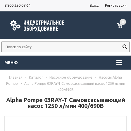
8 800 350 07 64
Вход
Регистрация
0
МЕНЮ
Главная
-
Каталог
-
Насосное оборудование
-
Насосы Alpha
Pompe
-
Alpha Pompe 03RAY-T Самовсасывающий насос 1250 л/мин
400/690В
Alpha Pompe 03RAY-T Самовсасывающий
насос 1250 л/мин 400/690В