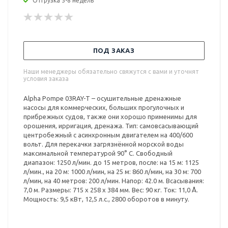
Отгрузка 5-8 недель
ПОД ЗАКАЗ
Наши менеджеры обязательно свяжутся с вами и уточнят
условия заказа
Alpha Pompe 03RAY-T – осушительные дренажные
насосы для коммерческих, больших прогулочных и
прибрежных судов, также они хорошо применимы для
орошения, ирригация, дренажа. Тип: самовсасывающий
центробежный с асинхронным двигателем на 400/600
вольт. Для перекачки загрязнённой морской воды
максимальной температурой 90° С. Свободный
диапазон: 1250 л/мин. до 15 метров, после: на 15 м: 1125
л/мин., на 20 м: 1000 л/мин, на 25 м: 860 л/мин, на 30 м: 700
л/мин, на 40 метров: 200 л/мин. Напор: 42.0 м. Всасывания:
7,0 м. Размеры: 715 х 258 х 384 мм. Вес: 90 кг. Ток: 11,0 Å.
Мощность: 9,5 кВт, 12,5 л.с., 2800 оборотов в минуту.