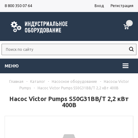
8 800 350 07 64
Вход
Регистрация
0
МЕНЮ
Главная
-
Каталог
-
Насосное оборудование
-
Насосы Victor
Pumps
-
Насос Victor Pumps S50G31BB/T 2,2 кВт 400В
Насос Victor Pumps S50G31BB/T 2,2 кВт
400В