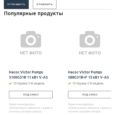
ОТПРАВИТЬ
ОТМЕНИТЬ
Популярные продукты
Насос Victor Pumps
Насос Victor Pumps
S100G31B 11 кВт V-AS
S88G31B+F 15 кВт V-AS
Отгрузка 5-8 недель
Отгрузка 5-8 недель
ПОД ЗАКАЗ
ПОД ЗАКАЗ
Наши менеджеры
Наши менеджеры
обязательно свяжутся с вами и
обязательно свяжутся с вами и
уточнят условия заказа
уточнят условия заказа