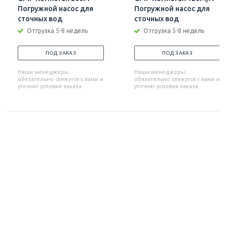
Погружной насос для
Погружной насос для
сточных вод
сточных вод
Отгрузка 5-8 недель
Отгрузка 5-8 недель
ПОД ЗАКАЗ
ПОД ЗАКАЗ
Наши менеджеры
Наши менеджеры
обязательно свяжутся с вами и
обязательно свяжутся с вами и
уточнят условия заказа
уточнят условия заказа