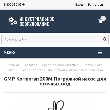
8 800 350 07 64
Вход
Регистрация
0
МЕНЮ
Главная
-
Каталог
-
Насосное оборудование
-
Насосы GMP
Pumps
-
GMP Kormoran 200M Погружной насос для сточных вод
GMP Kormoran 200M Погружной насос для
сточных вод