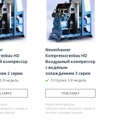
er
Neuenhauser
Neuenhau
renbau HD
Kompressorenbau HD
Kompress
й компрессор
Воздушный компрессор
Напорны
с водяным
Отгрузк
ем 2 серии
охлаждением 3 серии
5-8 недель
Отгрузка 5-8 недель
П
Наши мен
 ЗАКАЗ
ПОД ЗАКАЗ
обязательн
уточнят усл
жеры
Наши менеджеры
вяжутся с вами и
обязательно свяжутся с вами и
ия заказа
уточнят условия заказа