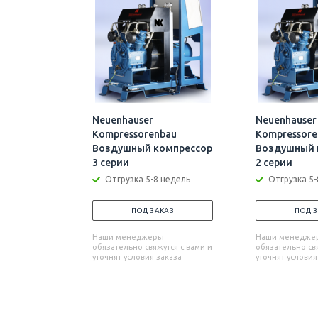
Neuenhauser
Neuenhauser
Kompressorenbau
Kompressore
Воздушный компрессор
Воздушный 
3 серии
2 серии
Отгрузка 5-8 недель
Отгрузка 5-
ПОД ЗАКАЗ
ПОД 
Наши менеджеры
Наши менедже
обязательно свяжутся с вами и
обязательно свя
уточнят условия заказа
уточнят условия