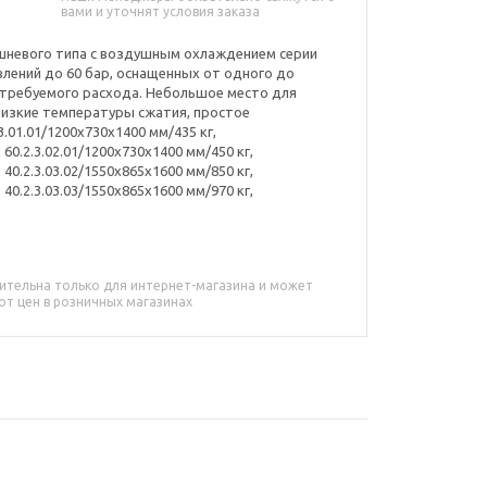
вами и уточнят условия заказа
шневого типа с воздушным охлаждением серии
влений до 60 бар, оснащенных от одного до
 требуемого расхода. Небольшое место для
низкие температуры сжатия, простое
.01.01/1200x730x1400 мм/435 кг,
 60.2.3.02.01/1200x730x1400 мм/450 кг,
 40.2.3.03.02/1550x865x1600 мм/850 кг,
 40.2.3.03.03/1550x865x1600 мм/970 кг,
.
ительна только для интернет-магазина и может
от цен в розничных магазинах