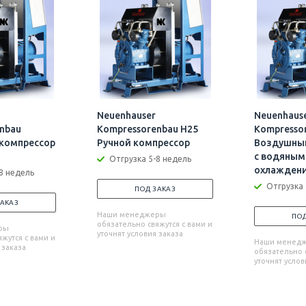
Neuenhauser
Neuenhaus
nbau
Kompressorenbau H25
Kompresso
компрессор
Ручной компрессор
Воздушны
с водяным
Отгрузка 5-8 недель
охлаждени
8 недель
Отгрузка 
ПОД ЗАКАЗ
ЗАКАЗ
Наши менеджеры
ПОД
обязательно свяжутся с вами и
ры
уточнят условия заказа
жутся с вами и
Наши менед
 заказа
обязательно с
уточнят услов