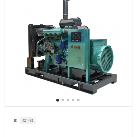
ID
421465