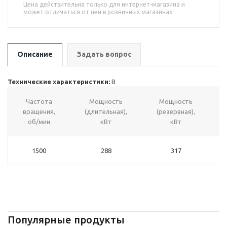
Цена действительна только для интернет-магазина и
может отличаться от цен в розничных магазинах
Описание
Задать вопрос
Технические характеристики:
В
Частота
Мощность
Мощность
вращения,
(длительная),
(резервная),
об/мин
кВт
кВт
1500
288
317
Популярные продукты