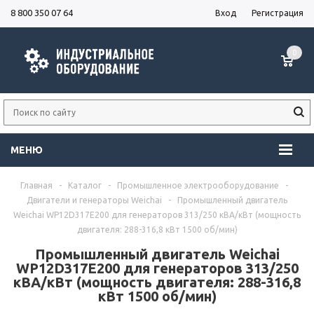
8 800 350 07 64
Вход
Регистрация
0
МЕНЮ
Главная
-
Каталог
-
Промышленное электрооборудование
-
Двигатели и генераторы Weichai
-
Промышленный двигатель
Weichai WP12D317E200 для генераторов 313/250 кВА/кВт (мощность
двигателя: 288-316,8 кВт 1500 об/мин)
Промышленный двигатель Weichai
WP12D317E200 для генераторов 313/250
кВА/кВт (мощность двигателя: 288-316,8
кВт 1500 об/мин)